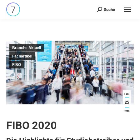
Suche
Search:
Branche Aktuell
Fachartikel
FIBO
Feb.
25
2020
FIBO 2020