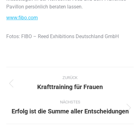
Pavillon persönlich beraten lassen.
www.fibo.com
Fotos: FIBO – Reed Exhibitions Deutschland GmbH
Kommentarnavigation
ZURÜCK
Krafttraining für Frauen
Vorheriger
Beitrag:
NÄCHSTES
Erfolg ist die Summe aller Entscheidungen
Nächster
Beitrag: