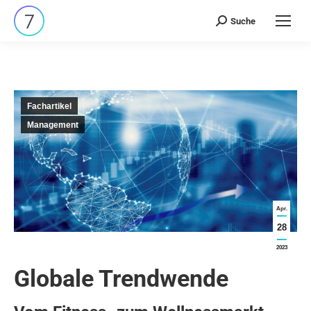
Suche
Search:
Fachartikel
Management
Apr.
28
2023
Globale Trendwende