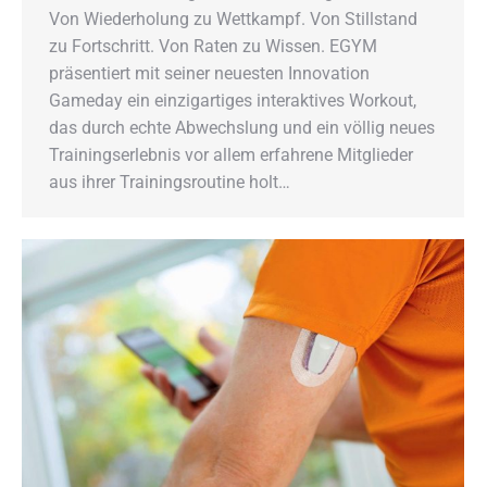
Von Wiederholung zu Wettkampf. Von Stillstand
zu Fortschritt. Von Raten zu Wissen. EGYM
präsentiert mit seiner neuesten Innovation
Gameday ein einzigartiges interaktives Workout,
das durch echte Abwechslung und ein völlig neues
Trainingserlebnis vor allem erfahrene Mitglieder
aus ihrer Trainingsroutine holt…