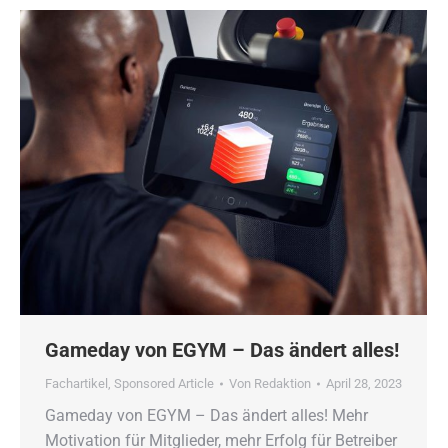
Gameday von EGYM – Das ändert alles!
Fachartikel
,
Sponsored Article
Von
Redaktion
April 28, 2023
Gameday von EGYM – Das ändert alles! Mehr
Motivation für Mitglieder, mehr Erfolg für Betreiber