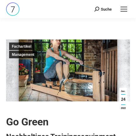
Suche
Search:
Fachartikel
Management
Jan.
24
2022
Go Green