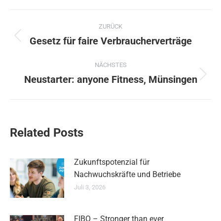
Kommentarnavigation
ZURÜCK
Gesetz für faire Verbraucherverträge
Vorheriger
Beitrag:
NÄCHSTES
Neustarter: anyone Fitness, Münsingen
Nächster
Beitrag:
Related Posts
Zukunftspotenzial für
Nachwuchskräfte und Betriebe
Juli 3, 2026
FIBO – Stronger than ever