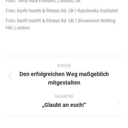
Foto: Terra Hale Fullham, London, UK
Foto: biofit health & fitness ltd. UK I Karolinska Institutet
Foto: biofit health & fitness ltd. UK I Showroom Notting
Hill, London
Kommentarnavigation
ZURÜCK
Den erfolgreichen Weg maßgeblich
Vorheriger
mitgestalten
Beitrag:
NÄCHSTES
„Glaubt an euch!“
Nächster
Beitrag: