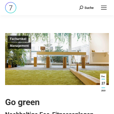
Suche
Search:
Fachartikel
Management
Dez.
27
2019
Go green