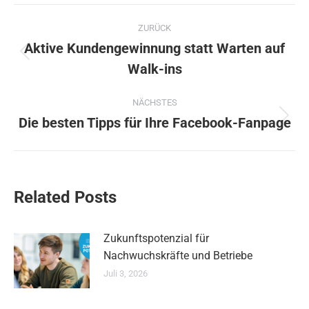
Kommentarnavigation
ZURÜCK
Aktive Kundengewinnung statt Warten auf
Vorheriger
Walk-ins
Beitrag:
NÄCHSTES
Die besten Tipps für Ihre Facebook-Fanpage
Nächster
Beitrag:
Related Posts
Zukunftspotenzial für
Nachwuchskräfte und Betriebe
Juli 3, 2026