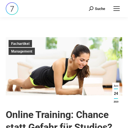
Suche
Search:
Fachartikel
Management
Juni
24
2019
Online Training: Chance
statt Gefahr für Studios?