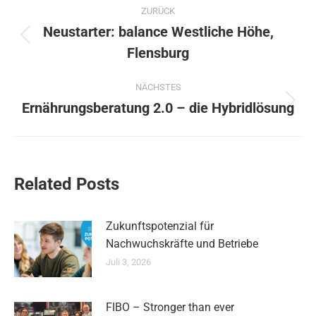
Kommentarnavigation
ZURÜCK
Neustarter: balance Westliche Höhe,
Vorheriger
Flensburg
Beitrag:
NÄCHSTES
Ernährungsberatung 2.0 – die Hybridlösung
Nächster
Beitrag:
Related Posts
Zukunftspotenzial für
Nachwuchskräfte und Betriebe
Juli 3, 2026
FIBO – Stronger than ever