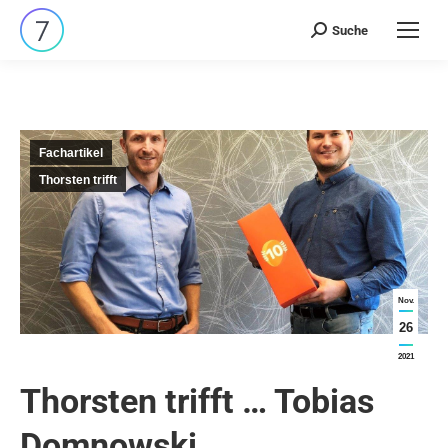
Suche
Search:
Fachartikel
Thorsten trifft
Nov.
26
2021
Thorsten trifft … Tobias
Domnowski