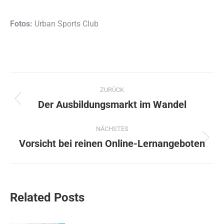
Fotos:
Urban Sports Club
Kommentarnavigation
ZURÜCK
Der Ausbildungsmarkt im Wandel
Vorheriger
Beitrag:
NÄCHSTES
Vorsicht bei reinen Online-Lernangeboten
Nächster
Beitrag:
Related Posts