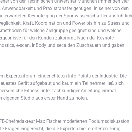
rdener von der Technischen Universität München immer den vier
, Anwendbarkeit und Praxistransfer genügen. In seiner von den
 erwarteten Keynote ging der Sportwissenschaftler ausführlic
glichkeit, Kraft, Koordination und Power bis hin zu Stress und
smethoden für welche Zielgruppe geeignet sind und welche
er Ergebnisse für den Kunden zukommt. Nach der Keynote
Dynostics, e-scan, InBody und seca den Zuschauern und gaben
 Expertenforum eingerichteten Info-Points der Industrie. Die
 neuestes Gerät aufgebaut und kaum ein Teilnehmer ließ sich
persönliche Fitness unter fachkundiger Anleitung einmal
m eigenen Studio aus erster Hand zu holen.
LIFE-Chefredakteur Max Fischer moderierten Podiumsdiskussion.
 Fragen eingereicht, die die Experten hier erörterten. Einig