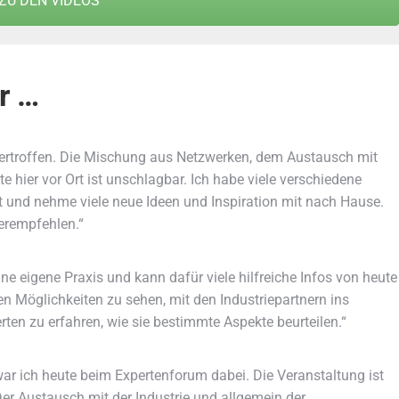
ZU DEN VIDEOS
r …
ertroffen. Die Mischung aus Netzwerken, dem Austausch mit
 hier vor Ort ist unschlagbar. Ich habe viele verschiedene
t und nehme viele neue Ideen und Inspiration mit nach Hause.
terempfehlen.“
eine eigene Praxis und kann dafür viele hilfreiche Infos von heute
nen Möglichkeiten zu sehen, mit den Industriepartnern ins
n zu erfahren, wie sie bestimmte Aspekte beurteilen.“
war ich heute beim Expertenforum dabei. Die Veranstaltung ist
 Der Austausch mit der Industrie und allgemein der