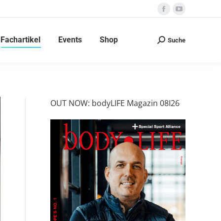
Facebook
YouTube
page
page
Fachartikel
Events
Shop
opens
opens
Suche
Search:
in
in
new
new
window
window
OUT NOW: bodyLIFE Magazin 08I26