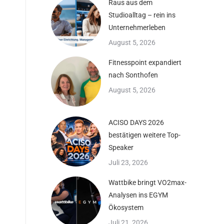
Raus aus dem
Studioalltag – rein ins
h
Unternehmerleben
August 5, 2026
Fitnesspoint expandiert
nach Sonthofen
August 5, 2026
ACISO DAYS 2026
bestätigen weitere Top-
Speaker
Juli 23, 2026
Wattbike bringt VO2max-
Analysen ins EGYM
Ökosystem
Juli 21, 2026