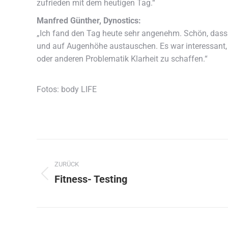
zufrieden mit dem heutigen Tag.“
Manfred Günther, Dynostics:
„Ich fand den Tag heute sehr angenehm. Schön, dass e
und auf Augenhöhe austauschen. Es war interessant, d
oder anderen Problematik Klarheit zu schaffen.“
Fotos: body LIFE
Kommentarnavigation
ZURÜCK
Fitness- Testing
Vorheriger
Beitrag: