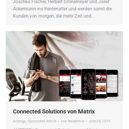
Joschka Fischer, Herbert Grönemeyer und Josef
Ackermann ins Rentenalter und werden somit die
Kunden von morgen, die mehr Zeit und…
Connected Solutions von Matrix
Anzeige
,
Sponsored Article
Von
Redaktion
Juni 24, 2019