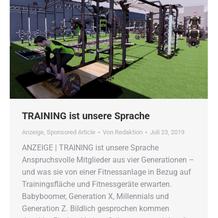
TRAINING ist unsere Sprache
Anzeige
,
Sponsored Article
Von
Redaktion
Juli 23, 2019
ANZEIGE | TRAINING ist unsere Sprache
Anspruchsvolle Mitglieder aus vier Generationen –
und was sie von einer Fitnessanlage in Bezug auf
Trainingsfläche und Fitnessgeräte erwarten.
Babyboomer, Generation X, Millennials und
Generation Z. Bildlich gesprochen kommen