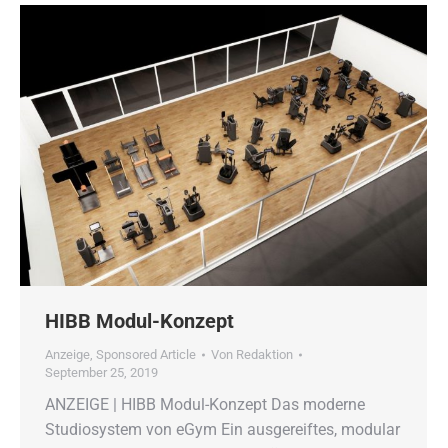
HIBB Modul-Konzept
Anzeige
,
Sponsored Article
Von
Redaktion
September 25, 2019
ANZEIGE | HIBB Modul-Konzept Das moderne
Studiosystem von eGym Ein ausgereiftes, modular