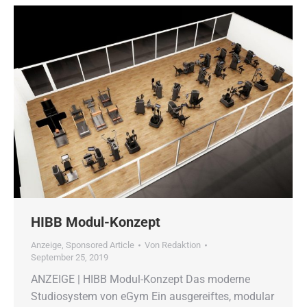
HIBB Modul-Konzept
Anzeige
,
Sponsored Article
Von
Redaktion
September 25, 2019
ANZEIGE | HIBB Modul-Konzept Das moderne
Studiosystem von eGym Ein ausgereiftes, modular