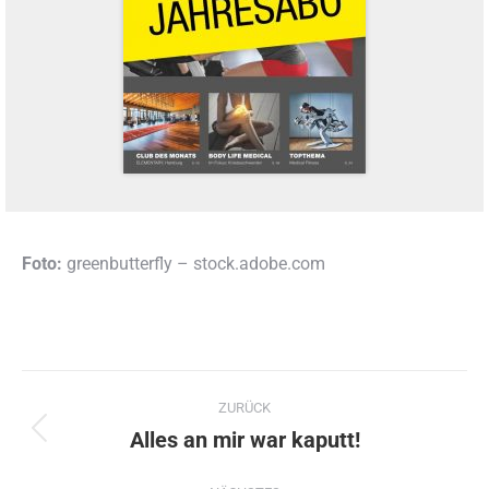
Foto:
greenbutterfly – stock.adobe.com
Kommentarnavigation
ZURÜCK
Alles an mir war kaputt!
Vorheriger
Beitrag: