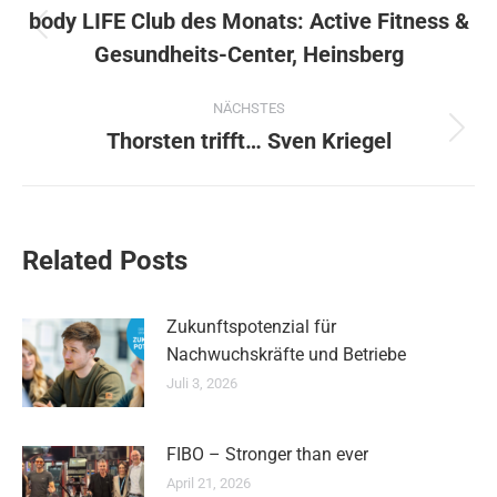
body LIFE Club des Monats: Active Fitness &
Vorheriger
Gesundheits-Center, Heinsberg
Beitrag:
NÄCHSTES
Thorsten trifft… Sven Kriegel
Nächster
Beitrag:
Related Posts
Zukunftspotenzial für
Nachwuchskräfte und Betriebe
Juli 3, 2026
FIBO – Stronger than ever
April 21, 2026