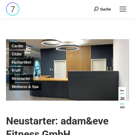
Suche
Search:
Cardio
Clubs
Fachartikel
Kraft
Neustarter
Wellness & Spa
Jan.
26
2021
Neustarter: adam&eve
Fitness GmbH,