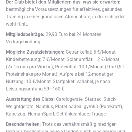
Der Club bietet den Mitgliedern das, was sie erwarten:
bestmögliche Voraussetzungen für effektives, gesundes
Training in einer grandiosen Atmosphäre, in der sich jeder
wohl fühlt.
Mitgliedsbeiträge:
29,90 Euro bei 24 Monaten
Vertragsbindung.
Mögliche Zusatzleistungen:
Getränkeflat: 5 €/Monat,
Kinderbetreuung: 7 €/Monat, Solariumflat: 12 €/Monat
(2x 15 min pro Woche), Proteinflat: 10 €/Monat (10x 0,5 l
Proteinshake pro Monat), Aufpreis bei 12-monatiger
Nutzung: 10 €/Monat, Startpaket: variabel, je nach
Leistungsumfang 59–160 €
Ausstattung des Clubs:
Cardiogeräte: Startrac, Stack-
Weightgeräte: Nautilus, PlateLoaded: gym80 (PureKraft),
Kabelzug: HumanSport, Getränkeanlage: Trugge
Besonderheiten:
Trotz des verhältnismäßig niedrigen
Beitrags besticht der neue Standort durch eine riesige und