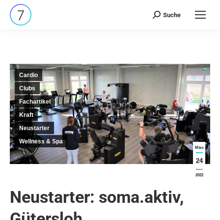
Suche
Search:
Cardio
Clubs
Fachartikel
Kraft
Neustarter
Wellness & Spa
März
24
2022
Neustarter: soma.aktiv,
Gütersloh