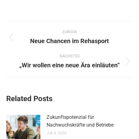
Kommentarnavigation
ZURÜCK
Neue Chancen im Rehasport
Vorheriger
Beitrag:
NÄCHSTES
„Wir wollen eine neue Ära einläuten“
Nächster
Beitrag:
Related Posts
Zukunftspotenzial für
Nachwuchskräfte und Betriebe
Juli 3, 2026