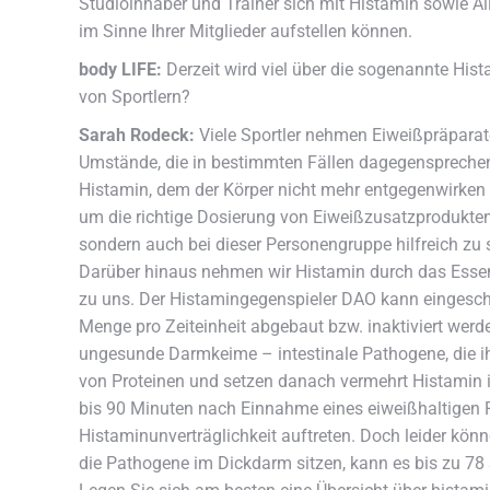
Studioinhaber und Trainer sich mit Histamin sowie Al
im Sinne Ihrer Mitglieder aufstellen können.
body LIFE:
Derzeit wird viel über die sogenannte His
von Sportlern?
Sarah Rodeck:
Viele Sportler nehmen Eiweißpräparate
Umstände, die in bestimmten Fällen dagegensprechen
Histamin, dem der Körper nicht mehr entgegenwirken
um die richtige Dosierung von Eiweißzusatzprodukten 
sondern auch bei dieser Personengruppe hilfreich zu 
Darüber hinaus nehmen wir Histamin durch das Essen 
zu uns. Der Histamingegenspieler DAO kann eingeschr
Menge pro Zeiteinheit abgebaut bzw. inaktiviert werde
ungesunde Darmkeime – intestinale Pathogene, die ihr
von Proteinen und setzen danach vermehrt Histamin i
bis 90 Minuten nach Einnahme eines eiweißhaltigen 
Histaminunverträglichkeit auftreten. Doch leider kön
die Pathogene im Dickdarm sitzen, kann es bis zu 78