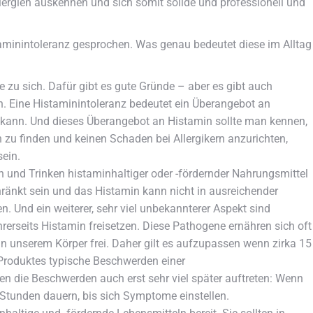
lergien auskennen und sich somit solide und professionell und
taminintoleranz gesprochen. Was genau bedeutet diese im Alltag
 zu sich. Dafür gibt es gute Gründe – aber es gibt auch
. Eine Histaminintoleranz bedeutet ein Überangebot an
 kann. Und dieses Überangebot an Histamin sollte man kennen,
zu finden und keinen Schaden bei Allergikern anzurichten,
sein.
und Trinken histaminhaltiger oder -fördernder Nahrungsmittel
änkt sein und das Histamin kann nicht in ausreichender
n. Und ein weiterer, sehr viel unbekannterer Aspekt sind
erseits Histamin freisetzen. Diese Pathogene ernähren sich oft
n unserem Körper frei. Daher gilt es aufzupassen wenn zirka 15
Produktes typische Beschwerden einer
nen die Beschwerden auch erst sehr viel später auftreten: Wenn
 Stunden dauern, bis sich Symptome einstellen.