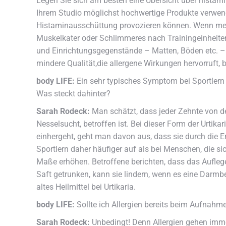
Legen Sie sich am besten eine Übersicht über histamin
Ihrem Studio möglichst hochwertige Produkte verwend
Histaminausschüttung provozieren können. Wenn mehr
Muskelkater oder Schlimmeres nach Trainingeinheiten
und Einrichtungsgegenstände – Matten, Böden etc. – a
mindere Qualität,die allergene Wirkungen hervorruft, 
body LIFE:
Ein sehr typisches Symptom bei Sportlern 
Was steckt dahinter?
Sarah Rodeck:
Man schätzt, dass jeder Zehnte von de
Nesselsucht, betroffen ist. Bei dieser Form der Urtika
einhergeht, geht man davon aus, dass sie durch die Er
Sportlern daher häufiger auf als bei Menschen, die s
Maße erhöhen. Betroffene berichten, dass das Auflegen
Saft getrunken, kann sie lindern, wenn es eine Darmbet
altes Heilmittel bei Urtikaria.
body LIFE:
Sollte ich Allergien bereits beim Aufnah
Sarah Rodeck:
Unbedingt! Denn Allergien gehen imme