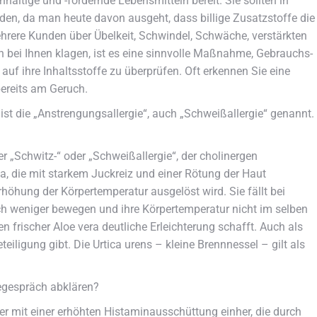
haltige und -fördernde Lebensmitteln bereit. Sie sollten in
en, da man heute davon ausgeht, dass billige Zusatzstoffe die
ere Kunden über Übelkeit, Schwindel, Schwäche, verstärkten
 bei Ihnen klagen, ist es eine sinnvolle Maßnahme, Gebrauchs-
uf ihre Inhaltsstoffe zu überprüfen. Oft erkennen Sie eine
bereits am Geruch.
ist die „Anstrengungsallergie“, auch „Schweißallergie“ genannt.
r „Schwitz-“ oder „Schweißallergie“, der cholinergen
ria, die mit starkem Juckreiz und einer Rötung der Haut
höhung der Körpertemperatur ausgelöst wird. Sie fällt bei
ich weniger bewegen und ihre Körpertemperatur nicht im selben
 frischer Aloe vera deutliche Erleichterung schafft. Auch als
eiligung gibt. Die Urtica urens – kleine Brennnessel – gilt als
megespräch abklären?
r mit einer erhöhten Histaminausschüttung einher, die durch