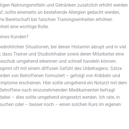
ltigen Nahrungsmitteln und Getränken zusätzlich erhöht werden
 sollte einerseits an bestehende Allergien gedacht werden,
he Bereitschaft bei falschen Trainingseinheiten erhöhen.
heit eine wichtige Rolle.
 eines Kunden?
edrohlichen Situationen, bei denen Histamin abrupt und in viel
, dass Trainer und Studioinhaber sowie deren Mitarbeiter eine
gieschub umgehend erkennen und schnell handeln können.
beginnt oft mit einem diffusen Gefühl des Unbehagens. Sätze
werden von Betroffenen formuliert – gefolgt von Kribbeln und
Symptome erscheinen. Hier sollte umgehend ein Notarzt mit dem
r Betroffene nach einzunehmenden Medikamenten befragt
dabei – dies sollte umgehend eingesetzt werden. Ich rate, in
suchen oder – besser noch – einen solchen Kurs im eigenen