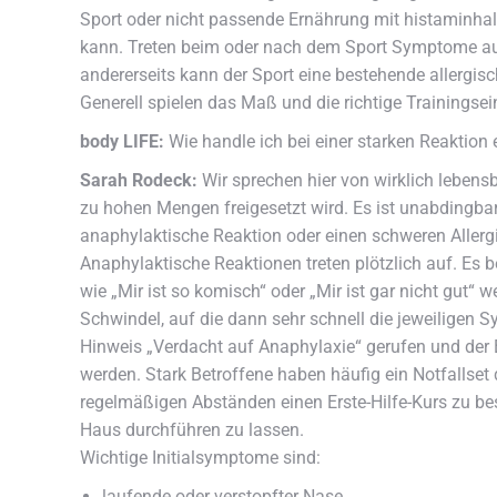
Sport oder nicht passende Ernährung mit histaminha
kann. Treten beim oder nach dem Sport Symptome auf,
andererseits kann der Sport eine bestehende allergisc
Generell spielen das Maß und die richtige Trainingsein
body LIFE:
Wie handle ich bei einer starken Reaktion
Sarah Rodeck:
Wir sprechen hier von wirklich lebensb
zu hohen Mengen freigesetzt wird. Es ist unabdingbar
anaphylaktische Reaktion oder einen schweren Aller
Anaphylaktische Reaktionen treten plötzlich auf. Es 
wie „Mir ist so komisch“ oder „Mir ist gar nicht gut“ 
Schwindel, auf die dann sehr schnell die jeweiligen 
Hinweis „Verdacht auf Anaphylaxie“ gerufen und de
werden. Stark Betroffene haben häufig ein Notfallset 
regelmäßigen Abständen einen Erste-Hilfe-Kurs zu be
Haus durchführen zu lassen.
Wichtige Initialsymptome sind:
laufende oder verstopfter Nase,