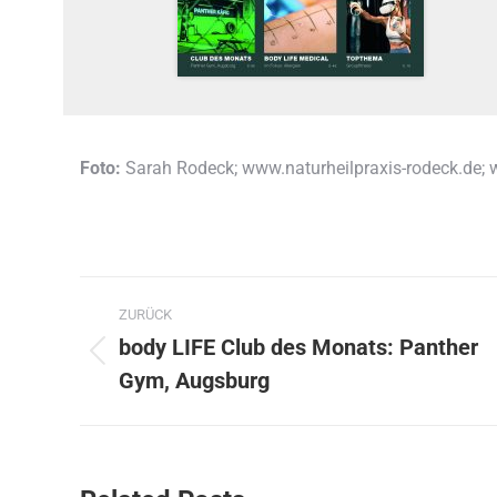
Foto:
Sarah Rodeck; www.naturheilpraxis-rodeck.de;
Kommentarnavigation
ZURÜCK
body LIFE Club des Monats: Panther
Vorheriger
Gym, Augsburg
Beitrag: