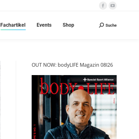
Facebook
YouTube
page
page
Fachartikel
Events
Shop
opens
opens
Suche
Search:
in
in
new
new
window
window
OUT NOW: bodyLIFE Magazin 08I26