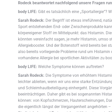
Rodeck beantwortet nachfolgend unsere Fragen run
body LIFE:
Gibt es tatsächlich eine „Sportallergie“? W
Sarah Rodeck:
Der Begriff ist etwas irreführend, natü
Sport entstehenden End- oder Zwischenprodukte kann m
körpereigener Stoff im Mittelpunkt: das Histamin. Die
könnten vereinfacht sagen, je mehr Histamin, umso stä
Allergiebooster. Und der Botenstoff wird bereits bei 
also bereits vorliegende Probleme rund um Histamin od
vorhandene Allergie bei sportlichen Aktivitäten zu boo
body LIFE:
Welche Symptome können auftreten?
Sarah Rodeck:
Die Symptome von erhöhtem Histamin 
leichter ableiten, wenn wir uns eine starke Entzündun
und Schleimhautbeteiligung einhergeht. Diese Vorgän
beeinträchtigen. Daher gibt es bei sogenannten Hist
können: von Kopfschmerzen, Hauterscheinungen, Darm
die eigentlich längst der Vergangenheit angehörten –