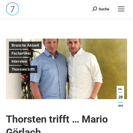
Suche
Search:
Branche Aktuell
Fachartikel
Interview
Thorsten trifft
Okt.
28
2019
Thorsten trifft … Mario
Görlach