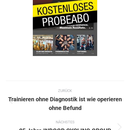
Kommentarnavigation
ZURÜCK
Trainieren ohne Diagnostik ist wie operieren
Vorheriger
ohne Befund
Beitrag:
NÄCHSTES