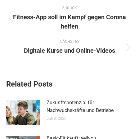
Kommentarnavigation
ZURÜCK
Fitness-App soll im Kampf gegen Corona
Vorheriger
helfen
Beitrag:
NÄCHSTES
Digitale Kurse und Online-Videos
Nächster
Beitrag:
Related Posts
Zukunftspotenzial für
Nachwuchskräfte und Betriebe
Juli 3, 2026
Basic-Fit kauft wellyou