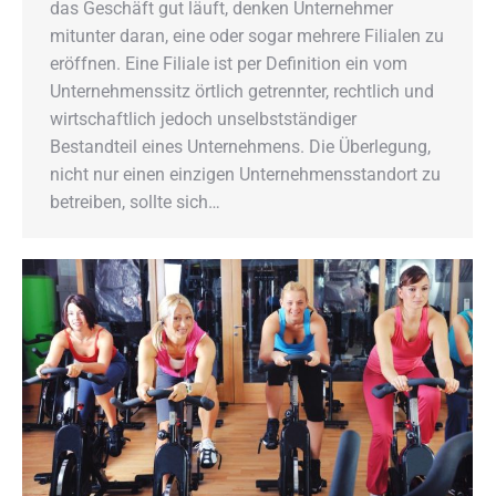
das Geschäft gut läuft, denken Unternehmer
mitunter daran, eine oder sogar mehrere Filialen zu
eröffnen. Eine Filiale ist per Definition ein vom
Unternehmenssitz örtlich getrennter, rechtlich und
wirtschaftlich jedoch unselbstständiger
Bestandteil eines Unternehmens. Die Überlegung,
nicht nur einen einzigen Unternehmensstandort zu
betreiben, sollte sich…