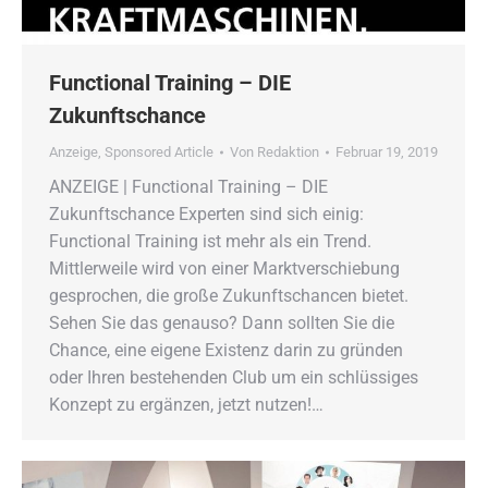
Functional Training – DIE
Zukunftschance
Anzeige
,
Sponsored Article
Von
Redaktion
Februar 19, 2019
ANZEIGE | Functional Training – DIE
Zukunftschance Experten sind sich einig:
Functional Training ist mehr als ein Trend.
Mittlerweile wird von einer Marktverschiebung
gesprochen, die große Zukunftschancen bietet.
Sehen Sie das genauso? Dann sollten Sie die
Chance, eine eigene Existenz darin zu gründen
oder Ihren bestehenden Club um ein schlüssiges
Konzept zu ergänzen, jetzt nutzen!…