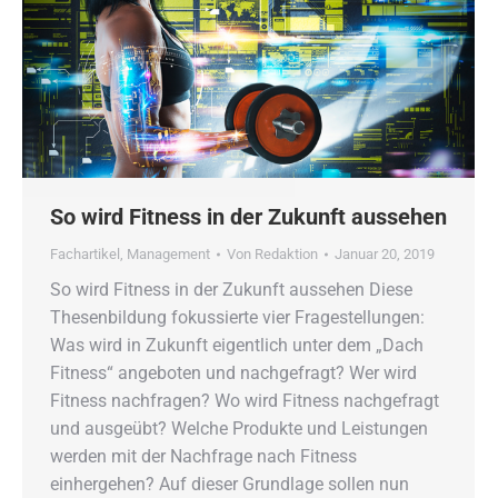
So wird Fitness in der Zukunft aussehen
Fachartikel
,
Management
Von
Redaktion
Januar 20, 2019
So wird Fitness in der Zukunft aussehen Diese
Thesenbildung fokussierte vier Fragestellungen:
Was wird in Zukunft eigentlich unter dem „Dach
Fitness“ angeboten und nachgefragt? Wer wird
Fitness nachfragen? Wo wird Fitness nachgefragt
und ausgeübt? Welche Produkte und Leistungen
werden mit der Nachfrage nach Fitness
einhergehen? Auf dieser Grundlage sollen nun