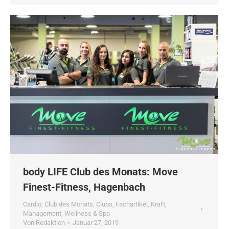
body LIFE Club des Monats: Move
Finest-Fitness, Hagenbach
Cardio
,
Club des Monats
,
Clubs
,
Fachartikel
,
Kraft
,
Management
,
Wellness & Spa
Von
Redaktion
Januar 27, 2019