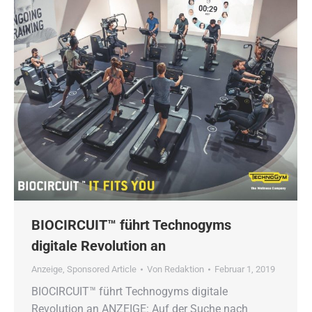
BIOCIRCUIT™ führt Technogyms
digitale Revolution an
Anzeige
,
Sponsored Article
Von
Redaktion
Februar 1, 2019
BIOCIRCUIT™ führt Technogyms digitale
Revolution an ANZEIGE: Auf der Suche nach