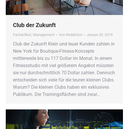
Club der Zukunft
Fachartikel
,
Management
Von
Redaktion
Januar 20, 2019
Club der Zukunft Klein und teuer Kunden zahlen in
New York für Boutique-Fitness-Konzepte
mittlerweile bis zu 117 Dollar im Monat. In einem
Fitnessstudio mit viel größerem Angebot müssten
sie nur durchschnittlich 70 Dollar zahlen. Dennoch
entscheiden sich viele für die teuren kleinen Clubs.
Warum? Die kleinen Clubs haben ein exklusives
Publikum. Die Trainingsflächen sind zwar…