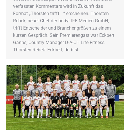
verfassten Kommentars wird in Zukunft das
Format „Thorsten trifft …“ erscheinen. Thorsten
Rebek, neuer Chef der bodyLIFE Medien GmbH,
trifft Entscheider und Branchengrößen zu einem
kurzen Gespräch. Sein Premieren­gast war Eckbert
Ganns, Country Manager D-A-CH Life Fitness.
Thorsten Rebek: Eckbert, du bist…