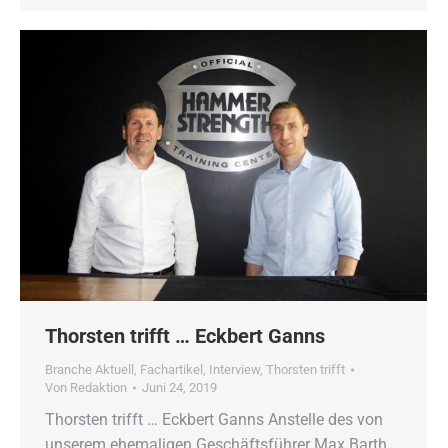
Thorsten trifft … Eckbert Ganns
Branche Aktuell
,
Fachartikel
,
Interview
,
Thorsten trifft
Von
Redaktion
Juni 24, 2019
Thorsten trifft … Eckbert Ganns Anstelle des von
unserem ehemaligen Geschäftsführer Max Barth