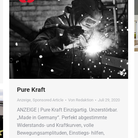
Pure Kraft
Anzeige
,
Sponsored Article
Von
Redaktion
Juli 29, 2020
ANZEIGE | Pure Kraft Einzigartig. Unzerstörbar.
„Made in Germany“. Perfekt abgestimmte
Widerstands- und Kraftkurven, volle
Bewegungsamplituden, Einstiegs- hilfen,