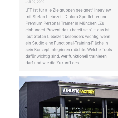
Juli 29, 2020
„FT ist für alle Zielgruppen geeignet“ Interview
mit Stefan Liebezeit, Diplom-Sportlehrer und
Premium Personal Trainer in München „Zu
einhundert Prozent dazu bereit sein“ – das ist
laut Stefan Liebezeit besonders wichtig, wenn
ein Studio eine Functional-Training-Fläche in
sein Konzept integrieren möchte. Welche Tools
dafür wichtig sind, wer funktionell trainieren
darf und wie die Zukunft des…