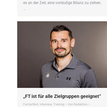
es an der Zeit, eine vorläufige Bilanz zu ziehen.
…
„FT ist für alle Zielgruppen geeignet“
Fachartikel
,
Interview
,
Training
Von
Redaktion