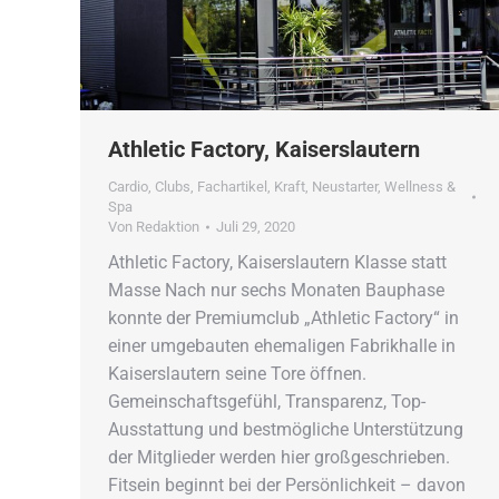
Athletic Factory, Kaiserslautern
Cardio
,
Clubs
,
Fachartikel
,
Kraft
,
Neustarter
,
Wellness &
Spa
Von
Redaktion
Juli 29, 2020
Athletic Factory, Kaiserslautern Klasse statt
Masse Nach nur sechs Monaten Bauphase
konnte der Premiumclub „Athletic Factory“ in
einer umgebauten ehemaligen Fabrikhalle in
Kaiserslautern seine Tore öffnen.
Gemeinschaftsgefühl, Transparenz, Top-
Ausstattung und bestmögliche Unterstützung
der Mitglieder werden hier großgeschrieben.
Fitsein beginnt bei der Persönlichkeit – davon