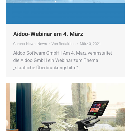
Aidoo-Webinar am 4. März
Corona-News
,
News
Von
Redaktion
März 3, 2021
Aidoo Software GmbH ǀ Am 4. März veranstaltet
die Aidoo GmbH ein Webinar zum Thema
„staatliche Überbrückungshilfe“.