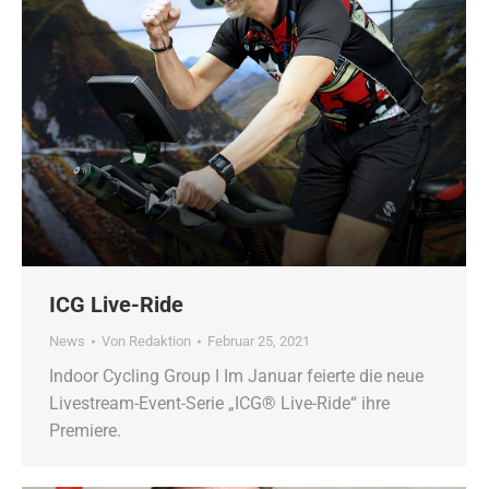
ICG Live-Ride
News
Von
Redaktion
Februar 25, 2021
Indoor Cycling Group ǀ Im Januar feierte die neue
Livestream-Event-Serie „ICG® Live-Ride“ ihre
Premiere.