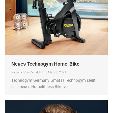
Neues Technogym Home-Bike
News
Von
Redaktion
März 2, 2021
Technogym Germany GmbH ǀ Technogym stellt
sein neues Homefitness-Bike vor.