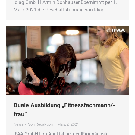
Idiag GmbH ǀ Armin Donhauser übernimmt per 1.
März 2021 die Geschäftsführung von Idiag,
Duale Ausbildung „Fitnessfachmann/-
frau“
News
Von
Redaktion
März 2, 2021
IFAA GmbH ǀ Im April ist bei der IFAA nächster