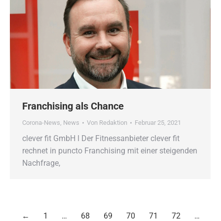
Franchising als Chance
Corona-News
,
News
Von
Redaktion
Februar 25, 2021
clever fit GmbH ǀ Der Fitnessanbieter clever fit
rechnet in puncto Franchising mit einer steigenden
Nachfrage,
←
1
…
68
69
70
71
72
…