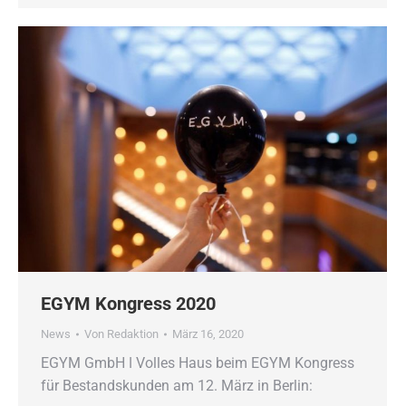
EGYM Kongress 2020
News
Von
Redaktion
März 16, 2020
EGYM GmbH ǀ Volles Haus beim EGYM Kongress
für Bestandskunden am 12. März in Berlin: