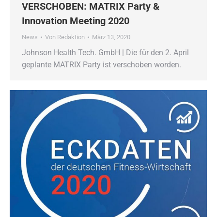
VERSCHOBEN: MATRIX Party &
Innovation Meeting 2020
News
Von
Redaktion
März 13, 2020
Johnson Health Tech. GmbH | Die für den 2. April
geplante MATRIX Party ist verschoben worden.