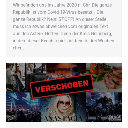
Wir befinden uns im Jahre 2020 n. Chr. Die ganze
Republik ist vom Covid 19-Virus besetzt… Die
ganze Republik? Nein! STOPP! An dieser Stelle
muss ich etwas abweichen vom originalen Text
aus den Asterix Heften. Denn der Kreis Heinsberg,
in dem dieser Bericht spielt, ist bereits drei Wochen
eher…