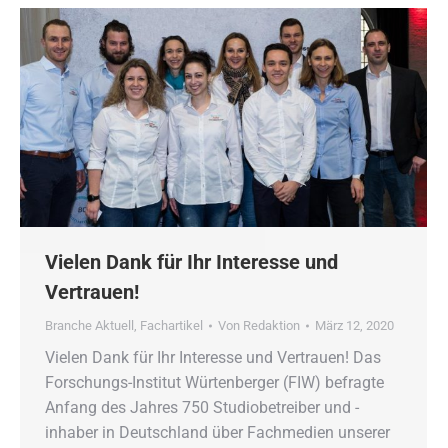
Vielen Dank für Ihr Interesse und
Vertrauen!
Branche Aktuell
,
Fachartikel
Von
Redaktion
März 12, 2020
Vielen Dank für Ihr Interesse und Vertrauen! Das
Forschungs-Institut Würtenberger (FIW) befragte
Anfang des Jahres 750 Studiobetreiber und -
inhaber in Deutschland über Fachmedien unserer