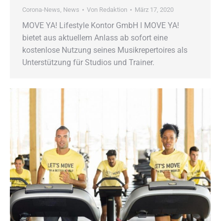
Corona-News
,
News
Von
Redaktion
März 17, 2020
MOVE YA! Lifestyle Kontor GmbH ǀ MOVE YA!
bietet aus aktuellem Anlass ab sofort eine
kostenlose Nutzung seines Musikrepertoires als
Unterstützung für Studios und Trainer.