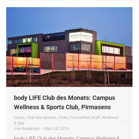
body LIFE Club des Monats: Campus
Wellness & Sports Club, Pirmasens
Cardio
,
Club des Monats
,
Clubs
,
Fachartikel
,
Kraft
,
Wellness
& Spa
Von
Redaktion
März 25, 2019
body LIFE Club des Monats: Campus Wellness &