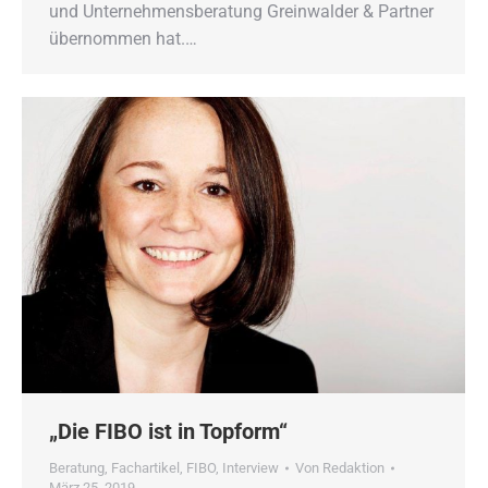
und Unternehmensberatung Greinwalder & Partner
übernommen hat.…
„Die FIBO ist in Topform“
Beratung
,
Fachartikel
,
FIBO
,
Interview
Von
Redaktion
März 25, 2019