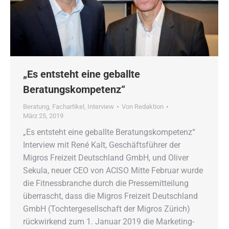
„Es entsteht eine geballte
Beratungskompetenz“
Beratung
,
Fachartikel
,
Interview
Von
Redaktion
März 25, 2019
„Es entsteht eine geballte Beratungskompetenz“
Interview mit René Kalt, Geschäftsführer der
Migros Freizeit Deutschland GmbH, und Oliver
Sekula, neuer CEO von ACISO Mitte Februar wurde
die Fitnessbranche durch die Pressemitteilung
überrascht, dass die Migros Freizeit Deutschland
GmbH (Tochtergesellschaft der Migros Zürich)
rückwirkend zum 1. Januar 2019 die Marketing-