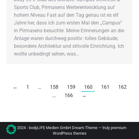
Sports Club, Pirmasens Weiterentwicklung auf
hohem Niveau Fast auf den Tag genau ist es elf
Jahre her, dass ich zum ersten Mal den „Campus“
in Pirmasens besuchte. Meine Erinnerungen an die
Anlage waren durchweg positiv: tolles Gebäude,
besondere Architektur und stilvolle Einrichtung. Ich
wollte unbedingt sehen, was…
←
1
…
158
159
160
161
162
…
166
→
© 2024 - bodyLIFE Medien GmbH Dream-Theme — truly
premium
WordPress themes