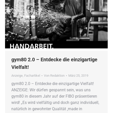
gym80 2.0 – Entdecke die einzigartige
Vielfalt!
Anzeige
,
Fachartikel
Von
Redaktion
März 25, 2019
gym80 2.0 – Entdecke die einzigartige Vielfalt!
ANZEIGE: Wir dürfen gespannt sein, was uns
gym80 in diesem Jahr auf der FIBO präsentieren
wird! „Es wird vielfältig und doch ganz individuell,
natürlich in gewohnter Qualität ‚made in