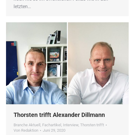
letzten…
Thorsten trifft Alexander Dillmann
Branche Aktuell
,
Fachartikel
,
Interview
,
Thorsten trifft
Von
Redaktion
Juni 29, 2020