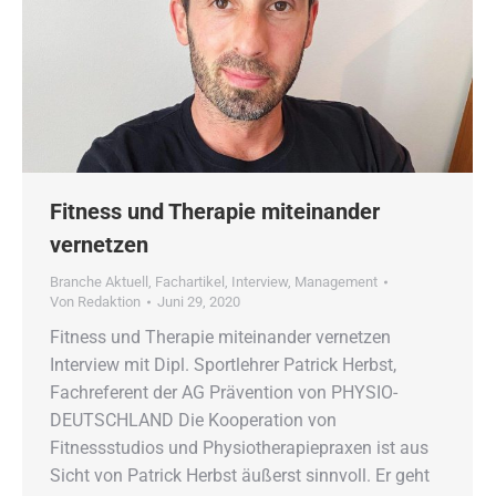
Fitness und Therapie miteinander
vernetzen
Branche Aktuell
,
Fachartikel
,
Interview
,
Management
Von
Redaktion
Juni 29, 2020
Fitness und Therapie miteinander vernetzen
Interview mit Dipl. Sportlehrer Patrick Herbst,
Fachreferent der AG Prävention von PHYSIO-
DEUTSCHLAND Die Kooperation von
Fitnessstudios und Physiotherapiepraxen ist aus
Sicht von Patrick Herbst äußerst sinnvoll. Er geht