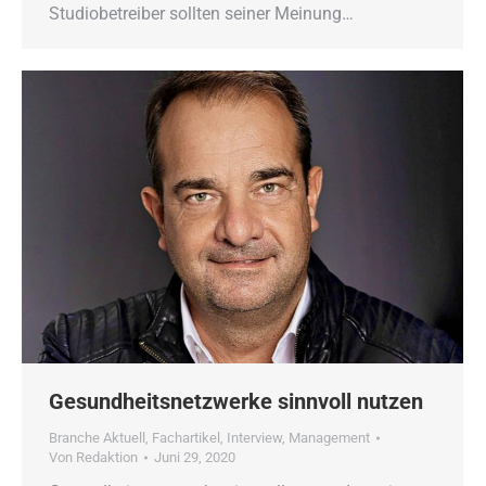
Studiobetreiber sollten seiner Meinung…
Gesundheitsnetzwerke sinnvoll nutzen
Branche Aktuell
,
Fachartikel
,
Interview
,
Management
Von
Redaktion
Juni 29, 2020