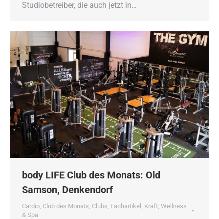
Studiobetreiber, die auch jetzt in…
body LIFE Club des Monats: Old
Samson, Denkendorf
Cardio
,
Club des Monats
,
Clubs
,
Fachartikel
,
Kraft
,
Wellness
& Spa