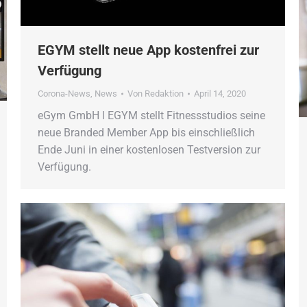
EGYM stellt neue App kostenfrei zur
Verfügung
Corona-News
,
News
Von
Redaktion
April 14, 2020
eGym GmbH ǀ EGYM stellt Fitnessstudios seine
neue Branded Member App bis einschließlich
Ende Juni in einer kostenlosen Testversion zur
Verfügung.