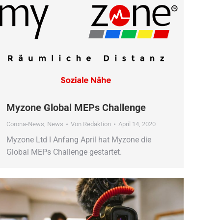
Myzone Global MEPs Challenge
Corona-News
,
News
Von
Redaktion
April 14, 2020
Myzone Ltd ǀ Anfang April hat Myzone die
Global MEPs Challenge gestartet.