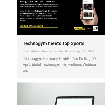
Technogym meets Top Sports
Corona-News
,
News
Von
Redaktion
April 16, 2020
Technogym Germany GmbH ǀ Am Freitag, 17.
April, bietet Technogym ein weiteres Webinar
an.