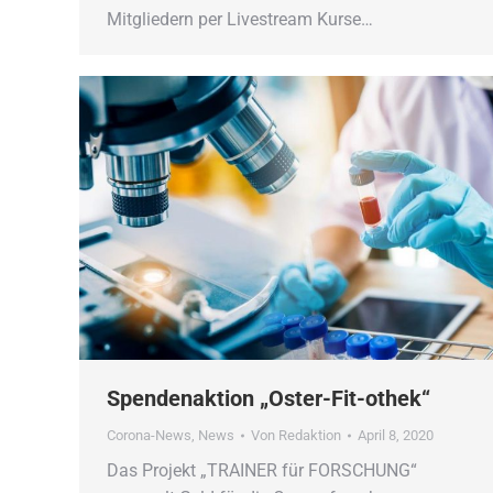
Mitgliedern per Livestream Kurse…
Spendenaktion „Oster-Fit-othek“
Corona-News
,
News
Von
Redaktion
April 8, 2020
Das Projekt „TRAINER für FORSCHUNG“