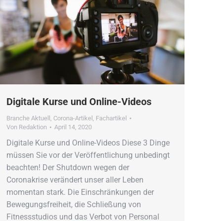
Digitale Kurse und Online-Videos
Branche Aktuell
,
Corona-Artikel
,
Fachartikel
Von
Redaktion
April 14, 2020
Digitale Kurse und Online-Videos Diese 3 Dinge
müssen Sie vor der Veröffentlichung unbedingt
beachten! Der Shutdown wegen der
Coronakrise verändert unser aller Leben
momentan stark. Die Einschränkungen der
Bewegungsfreiheit, die Schließung von
Fitnessstudios und das Verbot von Personal