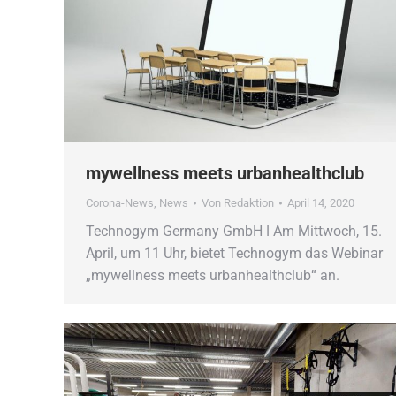
mywellness meets urbanhealthclub
Corona-News
,
News
Von
Redaktion
April 14, 2020
Technogym Germany GmbH ǀ Am Mittwoch, 15.
April, um 11 Uhr, bietet Technogym das Webinar
„mywellness meets urbanhealthclub“ an.