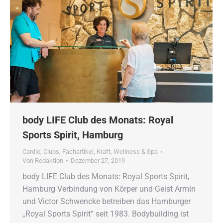
body LIFE Club des Monats: Royal
Sports Spirit, Hamburg
Cardio
,
Clubs
,
Fachartikel
,
Kraft
,
Wellness & Spa
Von
Redaktion
Dezember 27, 2019
body LIFE Club des Monats: Royal Sports Spirit,
Hamburg Verbindung von Körper und Geist Armin
und Victor Schwencke betreiben das Hamburger
„Royal Sports Spirit“ seit 1983. Bodybuilding ist