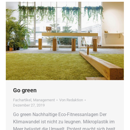
Go green
Fachartikel
,
Management
Von
Redaktion
Dezember 27, 2019
Go green Nachhaltige Eco-Fitnessanlagen Der
Klimawandel ist nicht zu leugnen. Mikroplastik im
Meer belastet die Umwelt. Protest macht sich breit.