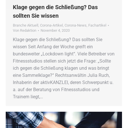
Klage gegen die Schließung? Das
sollten Sie wissen
Branche Aktuell
,
Corona-Artikel
,
Corona-News
,
Fachartikel
Von
Redaktion
November 4, 2020
Klage gegen die Schließung? Das sollten Sie
wissen Seit Anfang der Woche greift ein
bundesweiter „Lockdown light“. Viele Betreiber von
Fitnessstudios stellen sich jetzt die Frage: „Sollte
ich gegen die Schließung klagen und was bringt
eine Sammelklage?“ Rechtsanwältin Julia Ruch,
Inhaberin der aktivKANZLEI, deren Schwerpunkt u.
a. auf der Beratung von Fitnessstudios und
Trainern liegt,…