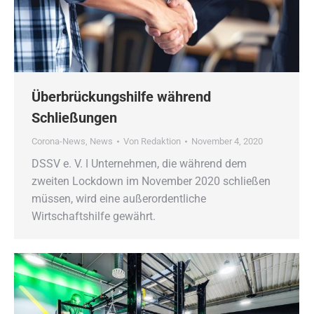
Überbrückungshilfe während
Schließungen
Corona-News
,
News
Von
Redaktion
November 4, 2020
DSSV e. V. ǀ Unternehmen, die während dem
zweiten Lockdown im November 2020 schließen
müssen, wird eine außerordentliche
Wirtschaftshilfe gewährt.