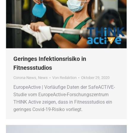
Geringes Infektionsrisiko in
Fitnessstudios
Corona-News
,
News
Von
Redaktion
Oktober 29, 2020
EuropeActive | Vorläufige Daten der SafeACTiVE-
Studie vom EuropeActive-Forschungszentrum
THINK Active zeigen, dass in Fitnessstudios ein
geringes Covid-19-Risiko vorliegt.