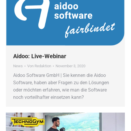
Aidoo: Live-Webinar
News
Von
Redaktion
November 3, 2020
Aidoo Software GmbH | Sie kennen die Aidoo
Software, haben aber Fragen zu den Lösungen
oder möchten erfahren, wie man die Software
noch vorteilhafter einsetzen kann?