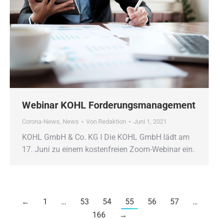
Webinar KOHL Forderungsmanagement
Corona-News
,
News
Von
Redaktion
Juni 1, 2021
KOHL GmbH & Co. KG ǀ Die KOHL GmbH lädt am
17. Juni zu einem kostenfreien Zoom-Webinar ein.
←
1
…
53
54
55
56
57
…
166
→