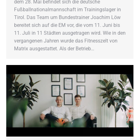
dem 28. Mai befindet sich die deutsche
Fußballnationalmannschaft im Trainingslager in
Tirol. Das Team um Bundestrainer Joachim Löw
bereitet sich auf die EM vor, die vom 11. Juni bis
11. Juli in 11 Städten ausgetragen wird. Wie in den
vergangenen Jahren wurde das Fitnesszelt von
Matrix ausgestattet. Als der Betrieb…