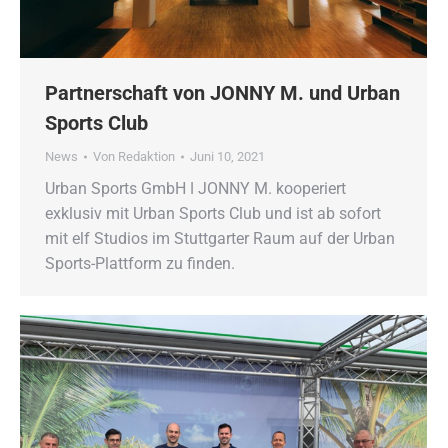
Partnerschaft von JONNY M. und Urban
Sports Club
News
Von
Redaktion
Juni 10, 2021
Urban Sports GmbH ǀ JONNY M. kooperiert
exklusiv mit Urban Sports Club und ist ab sofort
mit elf Studios im Stuttgarter Raum auf der Urban
Sports-Plattform zu finden.