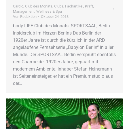
Cardio
,
Club des Monats
,
Clubs
,
Fachartikel
,
Kraft
,
Management
,
Wellness & Spa
Von
Redaktion
Oktober 24, 2018
body LIFE Club des Monats: SPORTSAAL, Berlin
Insiderclub im Herzen Berlins Das Berlin der
1920er Jahre ist durch die kürzlich in der ARD
angelaufene Fernsehserie „Babylon Berlin“ in aller
Munde. Der SPORTSAAL Berlin versprüht ebenfalls
den Charme der 1920er Jahre, gepaart mit
modernem Ambiente. Inhaber Stefan Heinemann
ist Seiteneinsteiger; er hat ein Premiumstudio aus
der…