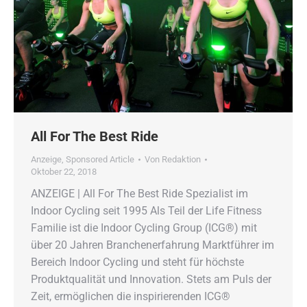
All For The Best Ride
Anzeige
,
Sponsored Article
Von
Redaktion
Oktober 22, 2018
ANZEIGE | All For The Best Ride Spezialist im
Indoor Cycling seit 1995 Als Teil der Life Fitness
Familie ist die Indoor Cycling Group (ICG®) mit
über 20 Jahren Branchenerfahrung Marktführer im
Bereich Indoor Cycling und steht für höchste
Produktqualität und Innovation. Stets am Puls der
Zeit, ermöglichen die inspirierenden ICG®