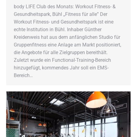
body LIFE Club des Monats: Workout Fitness- &
Gesundheitspark, Bühl „Fitness für alle” Der
Workout Fitness- und Gesundheitspark ist eine
echte Institution in Bühl. Inhaber Günther
Kreidenweis hat aus dem anfänglichen Studio für
Gruppenfitness eine Anlage am Markt positioniert,
die Angebote für alle Zielgruppen bereithält.
Zuletzt wurde ein Functional-Training-Bereich
hinzugefügt, kommendes Jahr soll ein EMS-
Bereich…