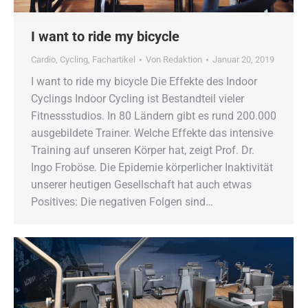
I want to ride my bicycle
Cardio
,
Cycling
,
Fachartikel
Von
Redaktion
Januar 20, 2019
I want to ride my bicycle Die Effekte des Indoor
Cyclings Indoor Cycling ist Bestandteil vieler
Fitnessstudios. In 80 Ländern gibt es rund 200.000
ausgebildete Trainer. Welche Effekte das intensive
Training auf unseren Körper hat, zeigt Prof. Dr.
Ingo Froböse. Die Epidemie körperlicher Inaktivität
unserer heutigen Gesellschaft hat auch etwas
Positives: Die negativen Folgen sind…