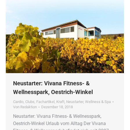
Neustarter: Vivana Fitness- &
Wellnesspark, Oestrich-Winkel
Cardio
,
Clubs
,
Fachartikel
,
Kraft
,
Neustarter
,
Wellness & Spa
Von
Redaktion
Dezember 18, 2018
Neustarter: Vivana Fitness- & Wellnesspark,
Oestrich-Winkel Urlaub vom Alltag Der Vivana