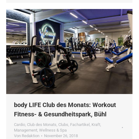
body LIFE Club des Monats: Workout
Fitness- & Gesundheitspark, Bühl
Cardio
,
Club des Monats
,
Clubs
,
Fachartikel
,
Kraft
,
Management
,
Wellness & Spa
Von
Redaktion
November 26, 2018