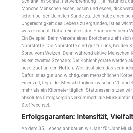
Schlank im Schlaf, Fettverbrennung – ja, natürlich,
Manche Menschen essen, essen und essen, dick werden
schon bei der kleinsten Sünde zu. „Ich habe einen sch
Ungerechtigkeit des Lebens zu ergründen, ist es wich
was er macht. Dafür reicht es, das Phänomen beim W
Ein Beispiel: Beim Verzehr eines Brötchens zieht sic
Nährstoffe. Die Nährstoffe sind gut für uns, bei den 
Spreu vom Weizen. Denn während aktive Menschen Ko
es ein zweites Szenario: Die Kohlenhydrate werden als
bevorzugt an den Hüften. Wie lässt sich das verhinde
Dafür ist es gut und wichtig, den menschlichen Körper
Eisenzeit, legte der Mensch täglich zwischen 20 und 
mehr als ein Kilometer täglich. Stattdessen sitzen wi
absolutes Erfolgsorgan verkümmert: die Muskulatur. D
Stoffwechsel.
Erfolgsgaranten: Intensität, Vielfa
Ab dem 35. Lebensjahr bauen wir Jahr für Jahr Musk