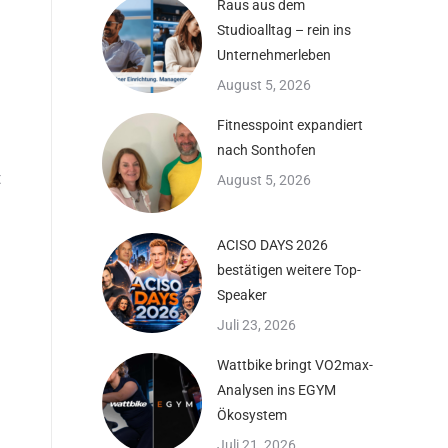
Raus aus dem
Studioalltag – rein ins
Unternehmerleben
August 5, 2026
Fitnesspoint expandiert
nach Sonthofen
t
August 5, 2026
ACISO DAYS 2026
bestätigen weitere Top-
Speaker
Juli 23, 2026
Wattbike bringt VO2max-
Analysen ins EGYM
Ökosystem
Juli 21, 2026