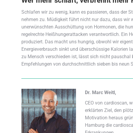
Wer mehr schläft, verbrennt mehr 
Schlafen wir zu wenig, kann es passieren, dass der St
nehmen zu. Müdigkeit führt nicht nur dazu, dass wir
unerwünschten Ausschüttung von Hormonen, die hungri
regelrechte Heißhungerattacken verantwortlich. Ein 
produziert. Das macht uns hungrig, obwohl wir eigentl
Energieverbrauch sinkt und überschüssige Kalorien l
zu Mensch verschieden ist, lässt sich nicht pauschal 
Empfehlungen von durchschnittlich sieben bis neun S
Dr. Marc Weitl,
CEO von cardioscan, w
erklärten Ziel, den plö
Motivation heraus grün
Hamburg die cardiosca
Erkrankungen.