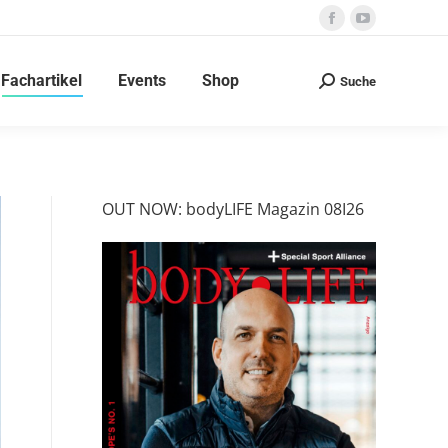
Facebook
YouTube
page
page
Fachartikel
Events
Shop
opens
opens
Suche
Search:
in
in
new
new
window
window
OUT NOW: bodyLIFE Magazin 08I26