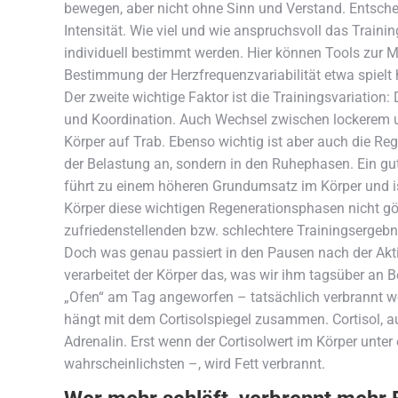
bewegen, aber nicht ohne Sinn und Verstand. Entscheide
Intensität. Wie viel und wie anspruchsvoll das Trainin
individuell bestimmt werden. Hier können Tools zur 
Bestimmung der Herzfrequenzvariabilität etwa spielt hi
Der zweite wichtige Faktor ist die Trainingsvariation:
und Koordination. Auch Wechsel zwischen lockerem un
Körper auf Trab. Ebenso wichtig ist aber auch die Re
der Belastung an, sondern in den Ruhephasen. Ein gut 
führt zu einem höheren Grundumsatz im Körper und is
Körper diese wichtigen Regenerationsphasen nicht gön
zufriedenstellenden bzw. schlechtere Trainingsergebni
Doch was genau passiert in den Pausen nach der Aktiv
verarbeitet der Körper das, was wir ihm tagsüber an 
„Ofen“ am Tag angeworfen – tatsächlich verbrannt we
hängt mit dem Cortisolspiegel zusammen. Cortisol, a
Adrenalin. Erst wenn der Cortisolwert im Körper unte
wahrscheinlichsten –, wird Fett verbrannt.