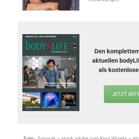
Den komplettem 
aktuellen
bodyLI
als kostenlos
JETZT ART
Foto:
Surasak – stock.adobe.com,Knut Wiarda – sto