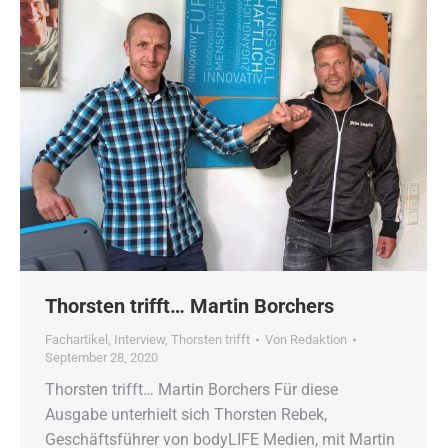
Thorsten trifft… Martin Borchers
Fachartikel
,
Interview
,
Thorsten trifft
Von
Redaktion
September 28, 2020
Thorsten trifft… Martin Borchers Für diese
Ausgabe unterhielt sich Thorsten Rebek,
Geschäftsführer von bodyLIFE Medien, mit Martin