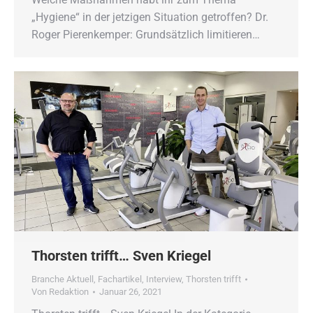
„Hygiene“ in der jetzigen Situation getroffen? Dr.
Roger Pierenkemper: Grundsätzlich limitieren…
Thorsten trifft… Sven Kriegel
Branche Aktuell
,
Fachartikel
,
Interview
,
Thorsten trifft
Von
Redaktion
Januar 26, 2021