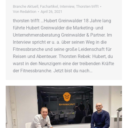
Branche Aktuell
,
Fachartikel
,
Interview
,
Thorsten trifft
Von
Redaktion
April 26, 2021
thorsten trifft …Hubert Greinwalder 18 Jahre lang
führte Hubert Greinwalder die Marketing- und
Unternehmensberatung Greinwalder & Partner. Im
Interview spricht er u. a. über seinen Weg in die
Fitnessbranche und seine große Leidenschaft für
Reisen und Abenteuer. Thorsten Rebek: Hubert, du
warst in den Neunzigern eine der treibenden Kräfte
der Fitnessbranche. Jetzt bist du nach…