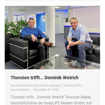
Thorsten trifft… Dominik Weirich
Branche Aktuell
,
Fachartikel
,
Interview
,
Thorsten trifft
Von
Redaktion
November 27, 2020
Thorsten trifft… Dominik Weirich Thorsten Rebek,
Geschäftsführer der bodyLIFE Medien GmbH, traf